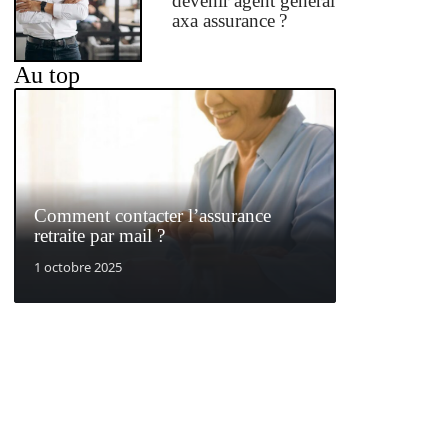
devenir agent général
axa assurance ?
Au top
Comment contacter l’assurance
retraite par mail ?
1 octobre 2025