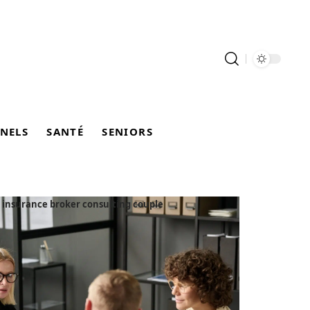
NELS
SANTÉ
SENIORS
 insurance broker consulting couple