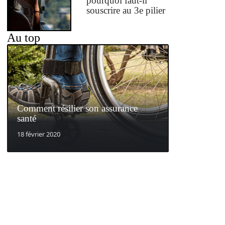
pourquoi faut-il
souscrire au 3e pilier
Au top
Comment résilier son assurance
santé
18 février 2020