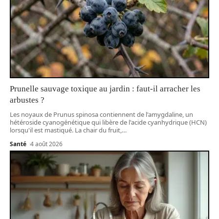
Prunelle sauvage toxique au jardin : faut-il arracher les
arbustes ?
Les noyaux de Prunus spinosa contiennent de l'amygdaline, un
hétéroside cyanogénétique qui libère de l'acide cyanhydrique (HCN)
lorsqu'il est mastiqué. La chair du fruit,
…
Santé
4 août 2026