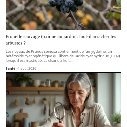
Prunelle sauvage toxique au jardin : faut-il arracher les
arbustes ?
Les noyaux de Prunus spinosa contiennent de l'amygdaline, un
hétéroside cyanogénétique qui libère de l'acide cyanhydrique (HCN)
lorsqu'il est mastiqué. La chair du fruit,
…
Santé
4 août 2026