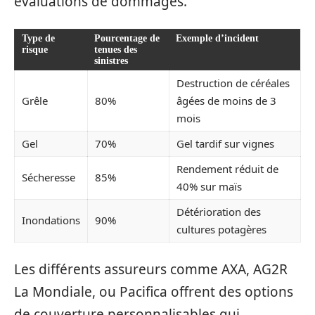
évaluations de dommages.
Type de
Pourcentage de
Exemple d’incident
risque
tenues des
sinistres
Destruction de céréales
Grêle
80%
âgées de moins de 3
mois
Gel
70%
Gel tardif sur vignes
Rendement réduit de
Sécheresse
85%
40% sur maïs
Détérioration des
Inondations
90%
cultures potagères
Les différents assureurs comme AXA, AG2R
La Mondiale, ou Pacifica offrent des options
de couverture personnalisables qui