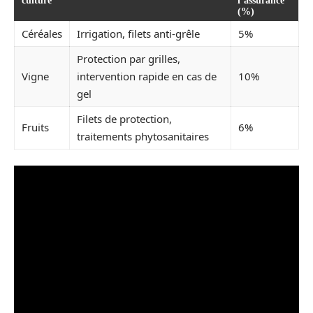
culture
l’assurance
(%)
Céréales
Irrigation, filets anti-grêle
5%
Protection par grilles,
Vigne
intervention rapide en cas de
10%
gel
Filets de protection,
Fruits
6%
traitements phytosanitaires