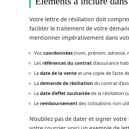
Éléments à inclure dans l
Votre lettre de résiliation doit comp
faciliter le traitement de votre demand
mentionner impérativement dans votre
Vos
coordonnées
(nom, prénom, adresse, n
Les
références du contrat
d’assurance habi
La
date de la vente
et une copie de l’acte de
La
demande de résiliation
du contrat d’ass
La
date d’effet souhaitée
de la résiliation 
Le
remboursement
des cotisations non util
N’oubliez pas de dater et signer votre
votre courrier, voici un exemple de let