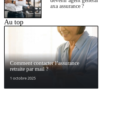
devenir agent général
axa assurance ?
Au top
Comment contacter l’assurance
retraite par mail ?
1 octobre 2025