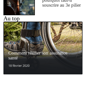
pourquoi faut-il
souscrire au 3e pilier
Au top
Comment résilier son assurance
santé
18 février 2020