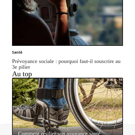
Santé
Prévoyance sociale : pourquoi faut-il souscrire au
3e pilier
Au top
Contact
Mentions légales
Sitemap
Comment résilier son assurance santé