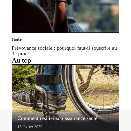
Santé
Prévoyance sociale : pourquoi faut-il souscrire au
3e pilier
Au top
Contact
Mentions légales
Sitemap
Comment résilier son assurance santé
© 2026 | assurancerapide.fr
18 février 2020