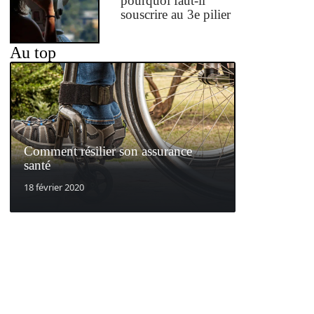
pourquoi faut-il
souscrire au 3e pilier
Au top
Comment résilier son assurance
santé
18 février 2020