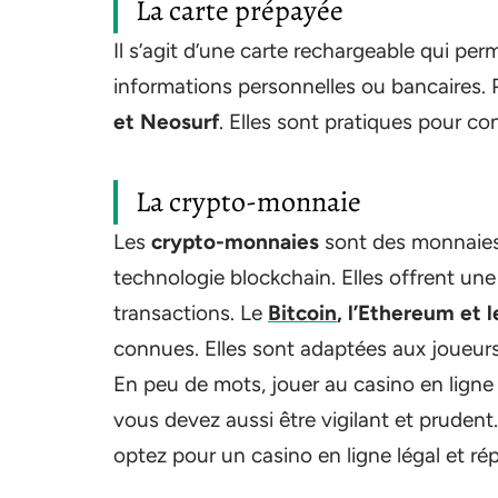
La carte prépayée
Il s’agit d’une carte rechargeable qui pe
informations personnelles ou bancaires. 
et Neosurf
. Elles sont pratiques pour co
La crypto-monnaie
Les
crypto-monnaies
sont des monnaies v
technologie blockchain. Elles offrent une
transactions. Le
Bitcoin
, l’Ethereum et l
connues. Elles sont adaptées aux joueurs
En peu de mots, jouer au casino en ligne 
vous devez aussi être vigilant et prudent
optez pour un casino en ligne légal et r