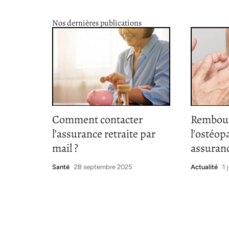
Nos dernières publications
Comment contacter
Rembou
l’assurance retraite par
l’ostéopa
mail ?
assuranc
Santé
28 septembre 2025
Actualité
1 