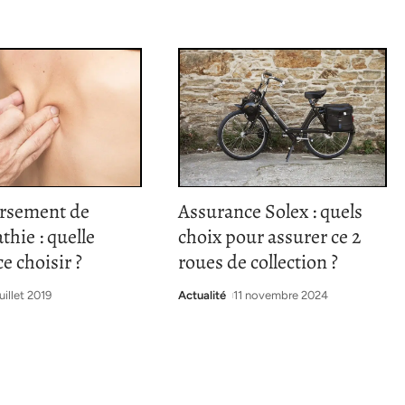
rsement de
Assurance Solex : quels
thie : quelle
choix pour assurer ce 2
e choisir ?
roues de collection ?
juillet 2019
Actualité
11 novembre 2024