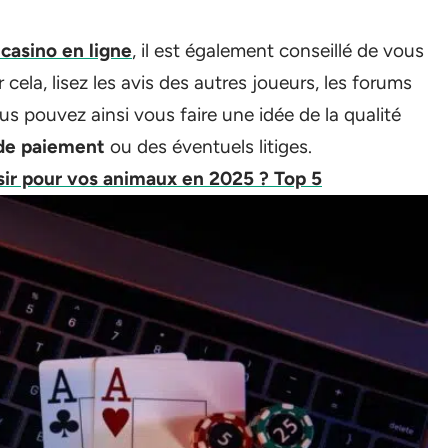
 casino en ligne
, il est également conseillé de vous
r cela, lisez les avis des autres joueurs, les forums
ous pouvez ainsi vous faire une idée de la qualité
 de paiement
ou des éventuels litiges.
sir pour vos animaux en 2025 ? Top 5