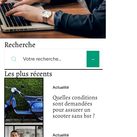
Recherche
Les plus récents
Actualité
Quelles conditions
sont demandées
pour assurer un
scooter sans bsr ?
Actualité