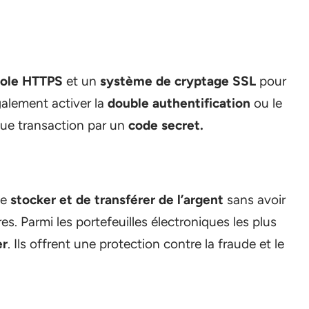
cole HTTPS
et un
système de cryptage SSL
pour
galement activer la
double authentification
ou le
ue transaction par un
code secret.
de
stocker et de transférer de l’argent
sans avoir
 Parmi les portefeuilles électroniques les plus
er
. Ils offrent une protection contre la fraude et le