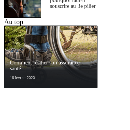
pourquoi faut-il
souscrire au 3e pilier
Au top
Comment résilier son assurance
santé
18 février 2020