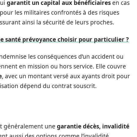
qui
garantit un capital aux bénéficiaires
en cas
e pour les militaires confrontés à des risques
assurant ainsi la sécurité de leurs proches.
e santé prévoyance choisir pour particulier ?
 indemnise les conséquences d’un accident ou
iennent en mission ou hors service. Elle couvre
e
, avec un montant versé aux ayants droit pour
isation dépend du contrat souscrit.
uent généralement une
garantie décès, invalidité
rent aussi des options comme l’invalidité