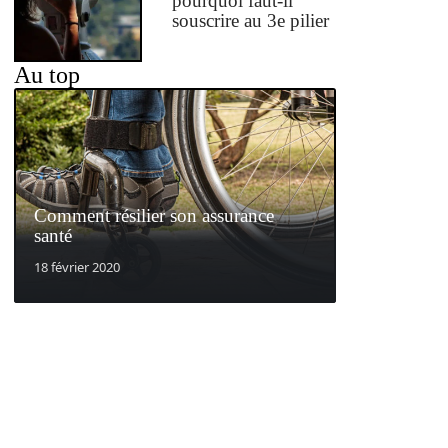
pourquoi faut-il
souscrire au 3e pilier
Au top
Comment résilier son assurance
santé
18 février 2020