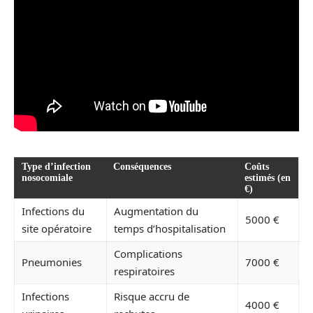
Type d’infection
Conséquences
Coûts
nosocomiale
estimés (en
€)
Infections du
Augmentation du
5000 €
site opératoire
temps d’hospitalisation
Complications
Pneumonies
7000 €
respiratoires
Infections
Risque accru de
4000 €