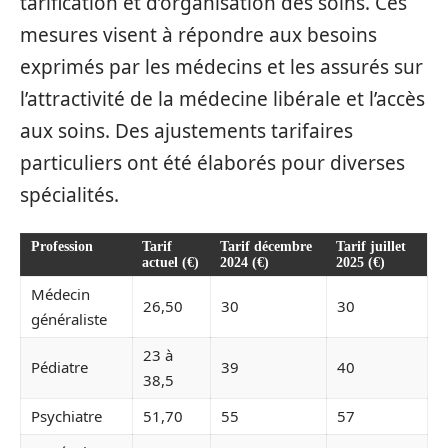
tarification et d’organisation des soins. Ces
mesures visent à répondre aux besoins
exprimés par les médecins et les assurés sur
l’attractivité de la médecine libérale et l’accès
aux soins. Des ajustements tarifaires
particuliers ont été élaborés pour diverses
spécialités.
Profession
Tarif
Tarif décembre
Tarif juillet
actuel (€)
2024 (€)
2025 (€)
Médecin
26,50
30
30
généraliste
23 à
Pédiatre
39
40
38,5
Psychiatre
51,70
55
57