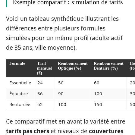
Exemple comparatif : simulation de tarifs
Voici un tableau synthétique illustrant les
différences entre plusieurs formules
simulées pour un même profil (adulte actif
de 35 ans, ville moyenne).
Formule
Tarif
Remboursement
Remboursement
Ho
mensuel
Optique (%)
Dentaire (%)
(fo
(€)
Essentielle
24
50
60
20
Équilibre
36
90
100
30
Renforcée
52
100
150
50
Ce comparatif met en avant la variété entre
tarifs pas chers
et niveaux de
couvertures