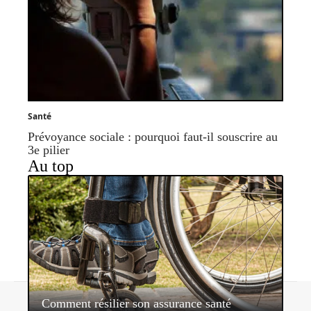
Santé
Prévoyance sociale : pourquoi faut-il souscrire au
3e pilier
Au top
Contact
Mentions légales
Sitemap
Comment résilier son assurance santé