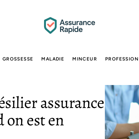
GROSSESSE
MALADIE
MINCEUR
PROFESSION
silier assurance
 on est en