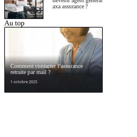
devenir agent général
axa assurance ?
Au top
Comment contacter l’assurance
retraite par mail ?
1 octobre 2025