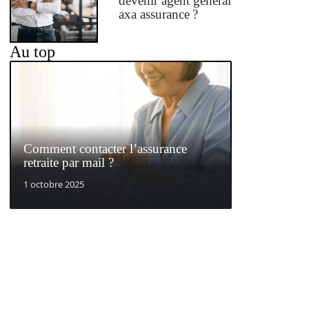
devenir agent général
axa assurance ?
Au top
Comment contacter l’assurance
retraite par mail ?
1 octobre 2025