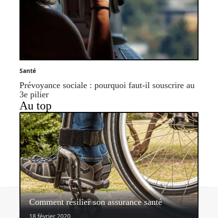
Santé
Prévoyance sociale : pourquoi faut-il souscrire au
3e pilier
Au top
Contact
Mentions légales
Sitemap
Comment résilier son assurance santé
© 2026 | assurancerapide.fr
18 février 2020