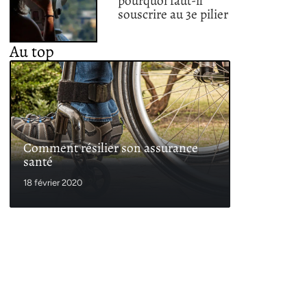
pourquoi faut-il
souscrire au 3e pilier
Au top
Comment résilier son assurance
santé
18 février 2020