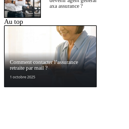
devenir agent général
axa assurance ?
Au top
Comment contacter l’assurance
retraite par mail ?
1 octobre 2025