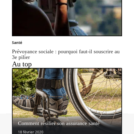
Santé
Prévoyance sociale : pourquoi faut-il souscrire au
3e pilier
Au top
Contact
Mentions légales
Sitemap
Comment résilier son assurance santé
© 2026 | assurancerapide.fr
18 février 2020