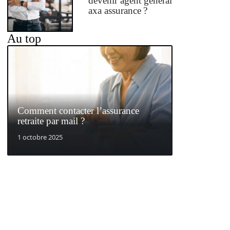
devenir agent général
axa assurance ?
Au top
Comment contacter l’assurance
retraite par mail ?
1 octobre 2025