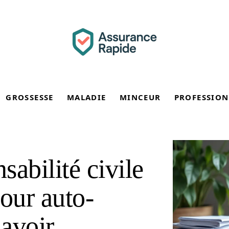
GROSSESSE
MALADIE
MINCEUR
PROFESSION
abilité civile
our auto-
savoir