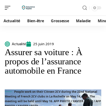
Actualité
Bien-être
Grossesse
Maladie
Min
25 juin 2019
Actualité
Assurer sa voiture : À
propos de l’assurance
automobile en France
People work on their Citroen 2CV during the 22nd National
Meeting of French 2CV clubs in La Rochelle on May 14, 2015. The
meeting will be held until May 16. AFP PHOTO / XAVIER LEOTY / AFP
PHOTO / XAVIER LEOTY