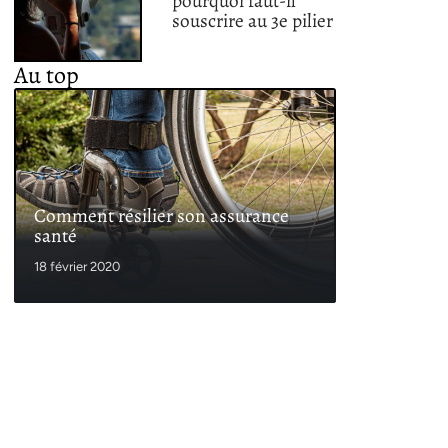
pourquoi faut-il
souscrire au 3e pilier
Au top
Comment résilier son assurance
santé
18 février 2020