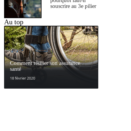
pourquoi faut-il
souscrire au 3e pilier
Au top
Comment résilier son assurance
santé
18 février 2020