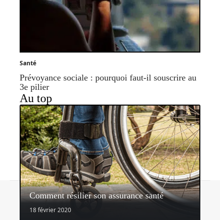
Santé
Prévoyance sociale : pourquoi faut-il souscrire au
3e pilier
Au top
Contact
Mentions légales
Sitemap
Comment résilier son assurance santé
© 2026 | assurancerapide.fr
18 février 2020