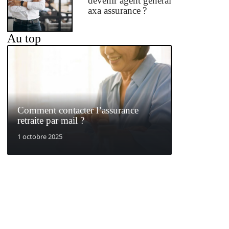
devenir agent général
axa assurance ?
Au top
Comment contacter l’assurance
retraite par mail ?
1 octobre 2025