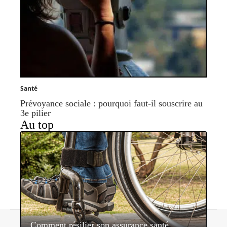
Santé
Prévoyance sociale : pourquoi faut-il souscrire au
3e pilier
Au top
Contact
Mentions légales
Sitemap
Comment résilier son assurance santé