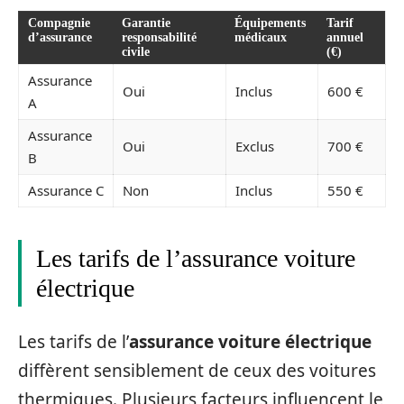
Compagnie
Garantie
Équipements
Tarif
d’assurance
responsabilité
médicaux
annuel
civile
(€)
Assurance
Oui
Inclus
600 €
A
Assurance
Oui
Exclus
700 €
B
Assurance C
Non
Inclus
550 €
Les tarifs de l’assurance voiture
électrique
Les tarifs de l’
assurance voiture électrique
diffèrent sensiblement de ceux des voitures
thermiques. Plusieurs facteurs influencent le