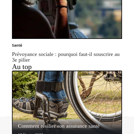
Santé
Prévoyance sociale : pourquoi faut-il souscrire au
3e pilier
Au top
Contact
Mentions légales
Sitemap
Comment résilier son assurance santé