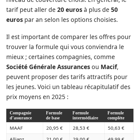
tarif peut aller de
20 euros
à plus de
50
euros
par an selon les options choisies.
Il est important de comparer les offres pour
trouver la formule qui vous conviendra le
mieux ; certaines compagnies, comme
Société Générale Assurances
ou
Macif
,
peuvent proposer des tarifs attractifs pour
les jeunes. Voici un tableau récapitulatif des
prix moyens en 2025 :
Compagnie
Formule
Formule
Formule
d’assurance
de base
intermédiaire
complète
MAAF
20,95 €
28,53 €
50,63 €
Allianz
21,00 €
29,00 €
49,99 €