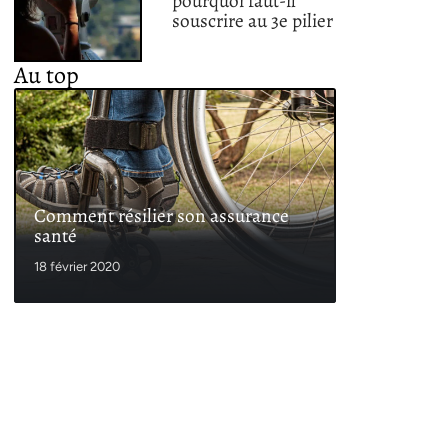
pourquoi faut-il
souscrire au 3e pilier
Au top
Comment résilier son assurance
santé
18 février 2020