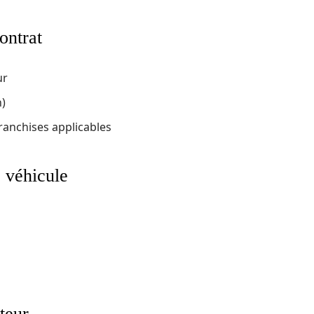
ontrat
ur
n)
franchises applicables
 véhicule
teur