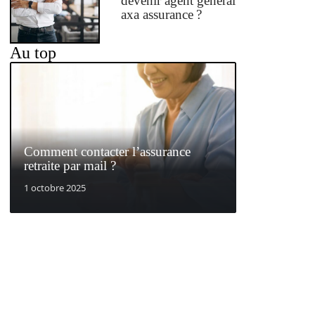
devenir agent général
axa assurance ?
Au top
Comment contacter l’assurance
retraite par mail ?
1 octobre 2025