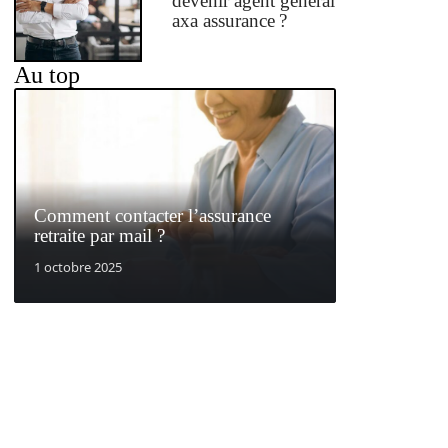
devenir agent général
axa assurance ?
Au top
Comment contacter l’assurance
retraite par mail ?
1 octobre 2025