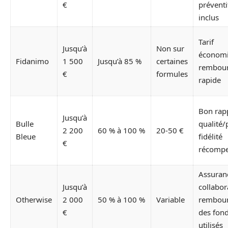
€
préventi
inclus
Tarif
Jusqu’à
Non sur
économi
Fidanimo
1 500
Jusqu’à 85 %
certaines
rembou
€
formules
rapide
Bon rap
Jusqu’à
Bulle
qualité/
2 200
60 % à 100 %
20-50 €
Bleue
fidélité
€
récomp
Assuran
Jusqu’à
collabor
Otherwise
2 000
50 % à 100 %
Variable
rembou
€
des fon
utilisés