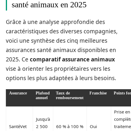
santé animaux en 2025
Grâce à une analyse approfondie des
caractéristiques des diverses compagnies,
voici une synthèse des cinq meilleures
assurances santé animaux disponibles en
2025. Ce
comparatif assurance animaux
vise à orienter les propriétaires vers les
options les plus adaptées à leurs besoins.
Assurance
Plafond
Taux de
Franchise
Points for
annuel
remboursement
Prise en
Jusqu’à
complèt
SantéVet
2 500
60 % à 100 %
Oui
traiteme